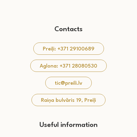
Contacts
Preiļi: +371 29100689
Aglona: +371 28080530
tic@preili.lv
Raiņa bulvāris 19, Preiļi
Useful information