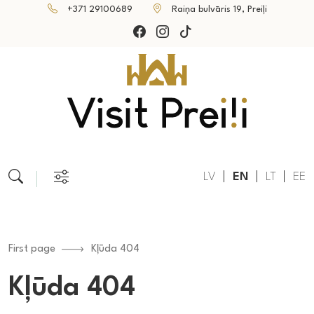
+371 29100689
Raiņa bulvāris 19, Preiļi
LV
EN
LT
EE
First page
Kļūda 404
Kļūda 404