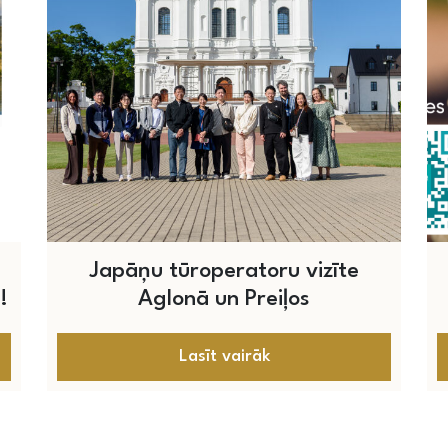
Japāņu tūroperatoru vizīte
!
Aglonā un Preiļos
Lasīt vairāk