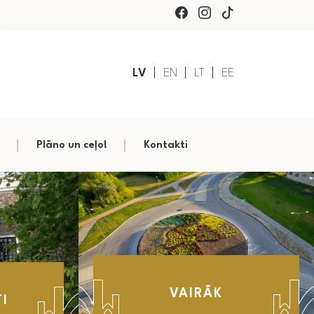
LV
EN
LT
EE
Plāno un ceļo!
Kontakti
VAIRĀK
I