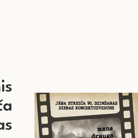
is
ča
as