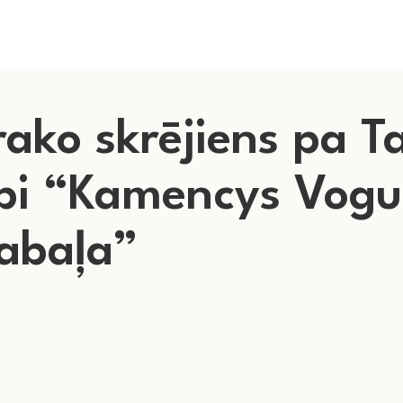
rako skrējiens pa T
pi “Kamencys Vogul
abaļa”