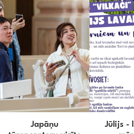
Japāņu
Jūlijs -