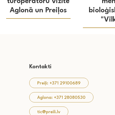
tūroperatoru vizīte
mēn
Aglonā un Preiļos
bioloģis
"Vil
Kontakti
Preiļi: +371 29100689
Aglona: +371 28080530
tic@preili.lv