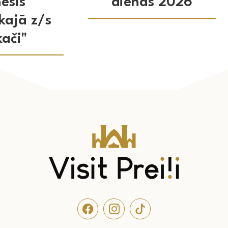
esis
dienas 2026
kajā z/s
kači"