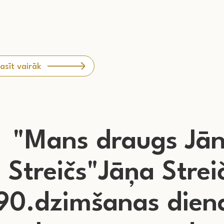
asīt vairāk
"Mans draugs Jān
Streičs"Jāņa Strei
90.dzimšanas dien