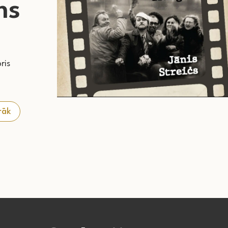
ms
ris
rāk