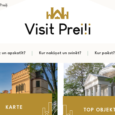
reiļi
t un apskatīt?
Kur nakšņot un svinēt?
Kur paēst?
KARTE
TOP OBJEKT