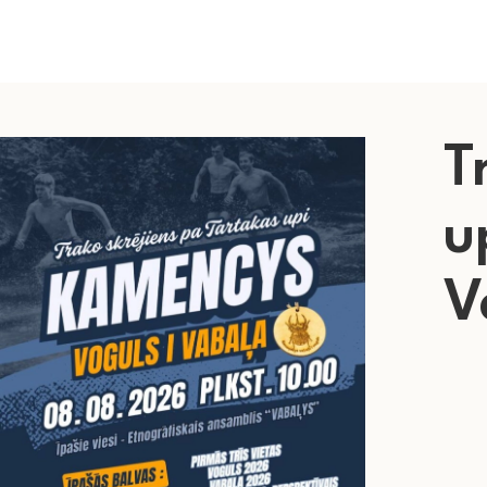
T
u
V