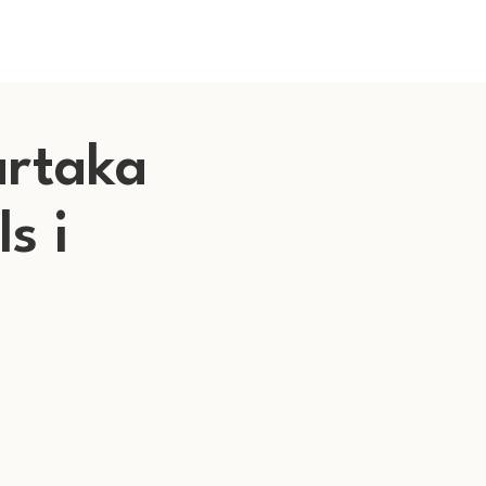
artaka
s i