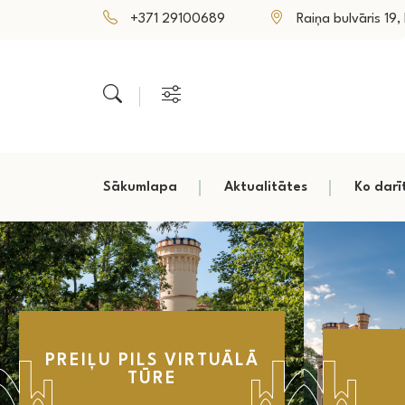
+371 29100689
Raiņa bulvāris 19, P
Sākumlapa
Aktualitātes
Ko darī
PREIĻU PILS VIRTUĀLĀ
TŪRE