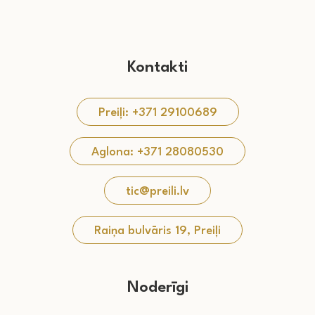
Kontakti
Preiļi: +371 29100689
Aglona: +371 28080530
tic@preili.lv
Raiņa bulvāris 19, Preiļi
Noderīgi