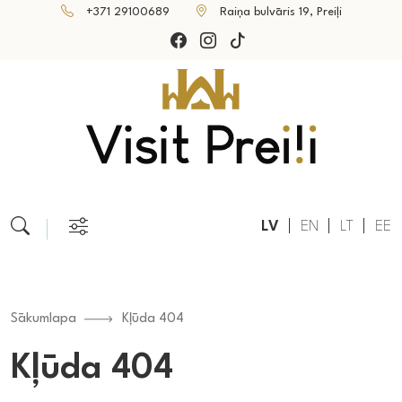
+371 29100689
Raiņa bulvāris 19, Preiļi
LV
EN
LT
EE
Sākumlapa
Kļūda 404
Kļūda 404