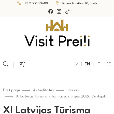
+371 29100689
Raiņa bulvāris 19, Preiļi
LV
EN
LT
EE
First page
Aktualitātes
Jaunumi
XI Latvijas Tūrisma informācijas tirgus 2026 Ventspilī
XI Latvijas Tūrisma