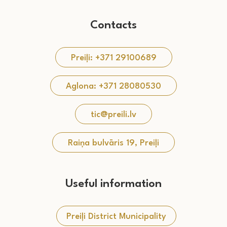
Contacts
Preiļi: +371 29100689
Aglona: +371 28080530
tic@preili.lv
Raiņa bulvāris 19, Preiļi
Useful information
Preiļi District Municipality