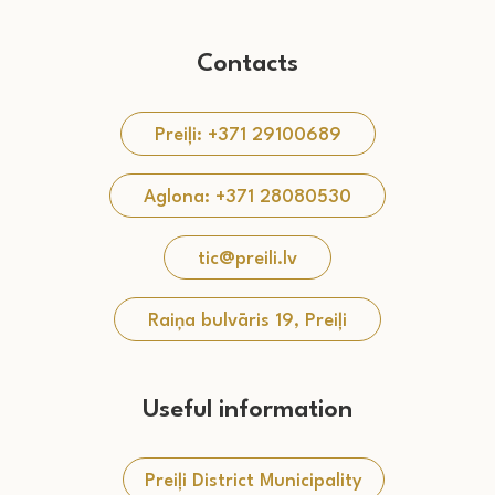
Contacts
Preiļi: +371 29100689
Aglona: +371 28080530
tic@preili.lv
Raiņa bulvāris 19, Preiļi
Useful information
Preiļi District Municipality