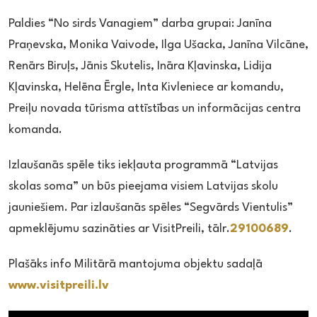
Paldies “No sirds Vanagiem” darba grupai: Janīna
Praņevska, Monika Vaivode, Ilga Ušacka, Janīna Vilcāne,
Renārs Biruļs, Jānis Skutelis, Ināra Kļavinska, Lidija
Kļavinska, Helēna Ērgle, Inta Kivleniece ar komandu,
Preiļu novada tūrisma attīstības un informācijas centra
komanda.
Izlaušanās spēle tiks iekļauta programmā “Latvijas
skolas soma” un būs pieejama visiem Latvijas skolu
jauniešiem. Par izlaušanās spēles “Segvārds Vientulis”
apmeklējumu sazināties ar VisitPreili, tālr.
29100689
.
Plašāks info Militārā mantojuma objektu sadaļā
www.visitpreili.lv