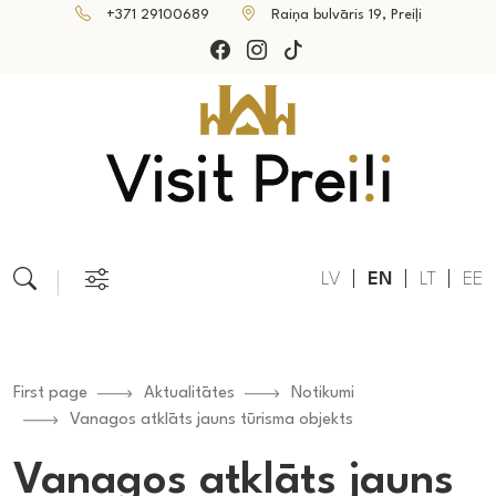
+371 29100689
Raiņa bulvāris 19, Preiļi
LV
EN
LT
EE
First page
Aktualitātes
Notikumi
Vanagos atklāts jauns tūrisma objekts
Vanagos atklāts jauns