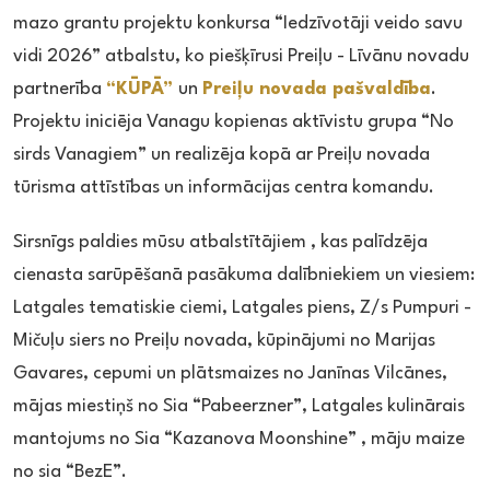
mazo grantu projektu konkursa “Iedzīvotāji veido savu
vidi 2026” atbalstu, ko piešķīrusi Preiļu - Līvānu novadu
partnerība
“KŪPĀ”
un
Preiļu novada pašvaldība
.
Projektu iniciēja Vanagu kopienas aktīvistu grupa “No
sirds Vanagiem” un realizēja kopā ar Preiļu novada
tūrisma attīstības un informācijas centra komandu.
Sirsnīgs paldies mūsu atbalstītājiem , kas palīdzēja
cienasta sarūpēšanā pasākuma dalībniekiem un viesiem:
Latgales tematiskie ciemi, Latgales piens, Z/s Pumpuri -
Mičuļu siers no Preiļu novada, kūpinājumi no Marijas
Gavares, cepumi un plātsmaizes no Janīnas Vilcānes,
mājas miestiņš no Sia “Pabeerzner”, Latgales kulinārais
mantojums no Sia “Kazanova Moonshine” , māju maize
no sia “BezE”.