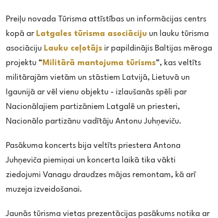
Preiļu novada Tūrisma attīstības un informācijas centrs
kopā ar
Latgales tūrisma asociāciju
un lauku tūrisma
asociāciju
Lauku ceļotājs
ir papildinājis Baltijas mēroga
projektu “
Militārā mantojuma tūrisms
”, kas veltīts
militārajām vietām un stāstiem Latvijā, Lietuvā un
Igaunijā ar vēl vienu objektu - izlaušanās spēli par
Nacionālajiem partizāniem Latgalē un priesteri,
Nacionālo partizānu vadītāju Antonu Juhņeviču.
Pasākuma koncerts bija veltīts priestera Antona
Juhņeviča piemiņai un koncerta laikā tika vākti
ziedojumi Vanagu draudzes mājas remontam, kā arī
muzeja izveidošanai.
Jaunās tūrisma vietas prezentācijas pasākums notika ar