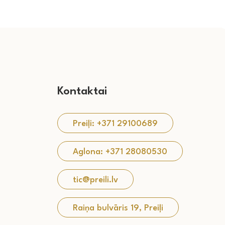
Kontaktai
Preiļi: +371 29100689
Aglona: +371 28080530
tic@preili.lv
Raiņa bulvāris 19, Preiļi