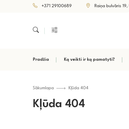
+371 29100689
Raiņa bulvāris 19, P
Pradžia
Ką veikti ir ką pamatyti?
Sākumlapa
Kļūda 404
Kļūda 404