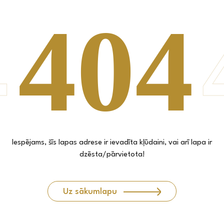
Iespējams, šīs lapas adrese ir ievadīta kļūdaini, vai arī lapa ir
dzēsta/pārvietota!
Uz sākumlapu