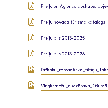
Preiļu un Aglonas apskates obje
Preiļu novada tūrisma katalogs
Preiļu pils 2013-2025_
Preiļu pils 2013-2026
Dižkoku_romantisko_tiltiņu_tak
Vīngliemežu_audzētava_Ošumā