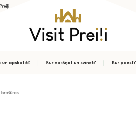
reiļi
t un apskatīt?
Kur nakšņot un svinēt?
Kur paēst?
 brošūras