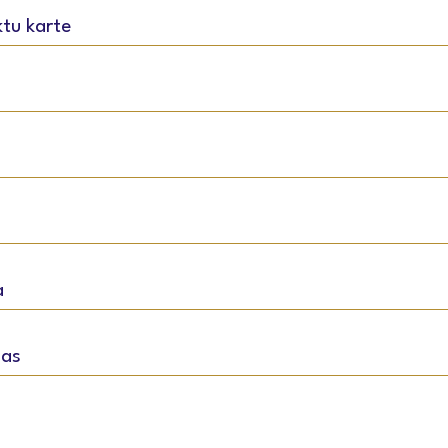
ktu karte
a
jas