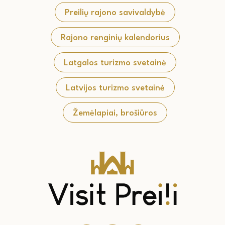
Preilių rajono savivaldybė
Rajono renginių kalendorius
Latgalos turizmo svetainė
Latvijos turizmo svetainė
Žemėlapiai, brošiūros