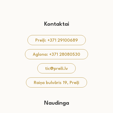
Kontaktai
Preiļi: +371 29100689
Aglona: +371 28080530
tic@preili.lv
Raiņa bulvāris 19, Preiļi
Naudinga