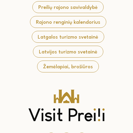
Preilių rajono savivaldybė
Rajono renginių kalendorius
Latgalos turizmo svetainė
Latvijos turizmo svetainė
Žemėlapiai, brošiūros