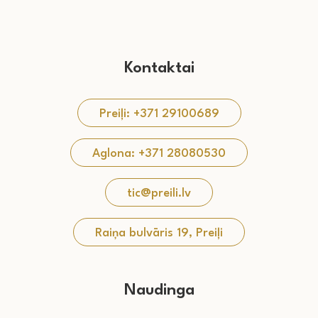
Kontaktai
Preiļi: +371 29100689
Aglona: +371 28080530
tic@preili.lv
Raiņa bulvāris 19, Preiļi
Naudinga