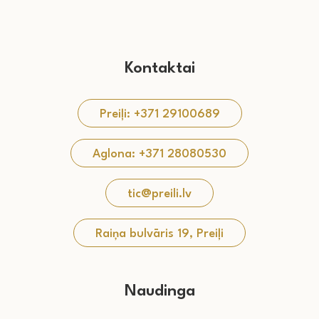
Kontaktai
Preiļi: +371 29100689
Aglona: +371 28080530
tic@preili.lv
Raiņa bulvāris 19, Preiļi
Naudinga