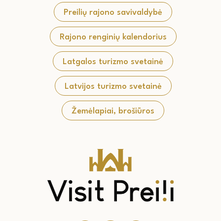
Preilių rajono savivaldybė
Rajono renginių kalendorius
Latgalos turizmo svetainė
Latvijos turizmo svetainė
Žemėlapiai, brošiūros