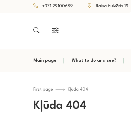
+371 29100689
Raiņa bulvāris 19, P
Main page
What to do and see?
First page
Kļūda 404
Kļūda 404