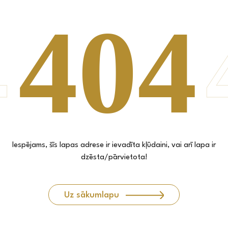
Iespējams, šīs lapas adrese ir ievadīta kļūdaini, vai arī lapa ir
dzēsta/pārvietota!
Uz sākumlapu