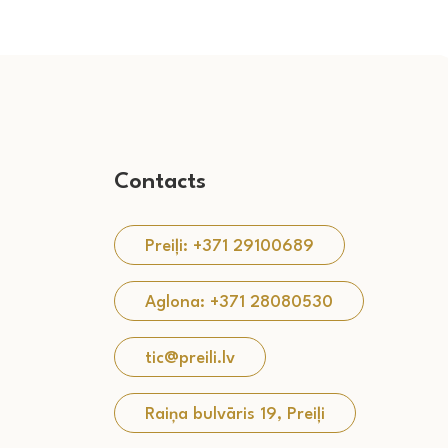
Contacts
Preiļi: +371 29100689
Aglona: +371 28080530
tic@preili.lv
Raiņa bulvāris 19, Preiļi