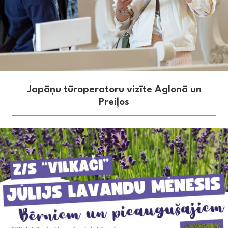
Japāņu tūroperatoru vizīte Aglonā un
Preiļos