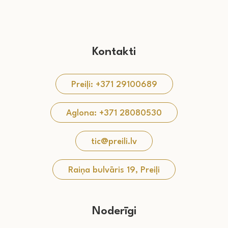
Kontakti
Preiļi: +371 29100689
Aglona: +371 28080530
tic@preili.lv
Raiņa bulvāris 19, Preiļi
Noderīgi