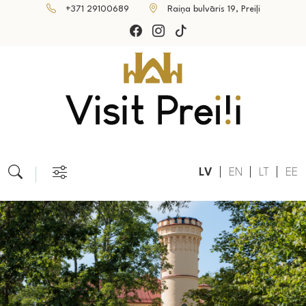
+371 29100689
Raiņa bulvāris 19, Preiļi
LV
EN
LT
EE