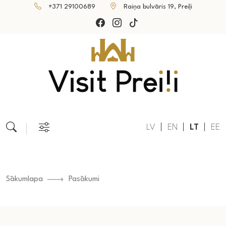
+371 29100689
Raiņa bulvāris 19, Preiļi
LV
EN
LT
EE
Sākumlapa
Pasākumi