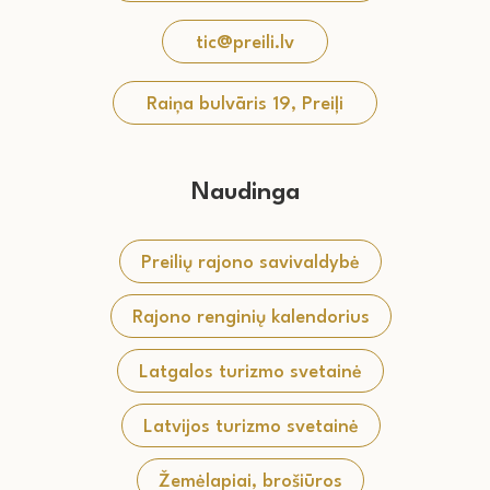
tic@preili.lv
Raiņa bulvāris 19, Preiļi
Naudinga
Preilių rajono savivaldybė
Rajono renginių kalendorius
Latgalos turizmo svetainė
Latvijos turizmo svetainė
Žemėlapiai, brošiūros