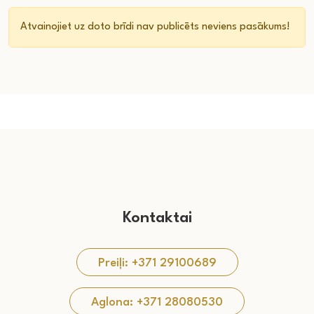
Atvainojiet uz doto brīdi nav publicēts neviens pasākums!
Kontaktai
Preiļi: +371 29100689
Aglona: +371 28080530