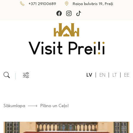
+371 29100689
Raiņa bulvāris 19, Preiļi
LV
EN
LT
EE
Sākumlapa
Plāno un Ceļo!