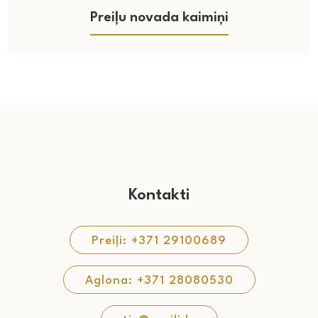
Preiļu novada kaimiņi
Kontakti
Preiļi: +371 29100689
Aglona: +371 28080530