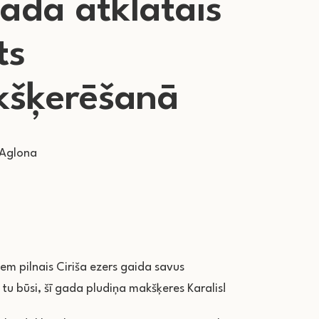
vada atklātais
ts
kšķerēšanā
 Aglona
m pilnais Ciriša ezers gaida savus
tu būsi, šī gada pludiņa makšķeres Karalis!