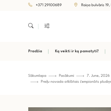
+371 29100689
Raiņa bulvāris 19, P
Pradžia
Ką veikti ir ką pamatyti?
Sākumlapa
Pasākumi
7. June, 2026
Preiļu novada atklātais čempionāts pludi