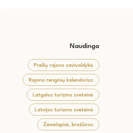
Naudinga
Preilių rajono savivaldybė
Rajono renginių kalendorius
Latgalos turizmo svetainė
Latvijos turizmo svetainė
Žemėlapiai, brošiūros