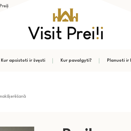
reiļi
Kur apsistoti ir švęsti
Kur pavalgyti?
Planuoti ir 
ņmakšķerēšanā