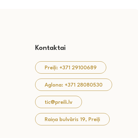
Kontaktai
Preiļi: +371 29100689
Aglona: +371 28080530
tic@preili.lv
Raiņa bulvāris 19, Preiļi