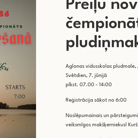
Preiļu no
čempionā
pludiņma
Aglonas vidusskolas pludmale,
Svētdien, 7. jūnijā
plkst. 07.00 - 14:00
Reģistrācija sākot no 6:00
Noslēpumainais un pārsteigumie
veiksmīgos makšķerniekus! Kurš 