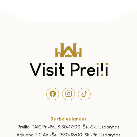
Darbo valandos
Preiliai TAIC Pr.-
Pn. 8:30-17:00; Še.-Sk. Uždarytas
Agluona TIC An.-Še. 9:30-18:00; Sk.-Pr. Uždarytas