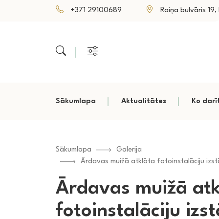
+371 29100689
Raiņa bulvāris 19, P
Sākumlapa
Aktualitātes
Ko darī
Sākumlapa
Galerija
Ārdavas muižā atklāta fotoinstalāciju izst
Ārdavas muižā atk
fotoinstalāciju izs