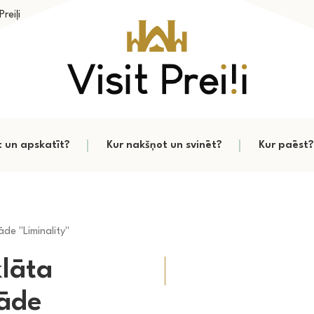
reiļi
t un apskatīt?
Kur nakšņot un svinēt?
Kur paēst?
āde "Liminality"
lāta
tāde