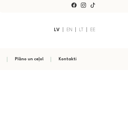
LV
EN
LT
EE
Plāno un ceļo!
Kontakti