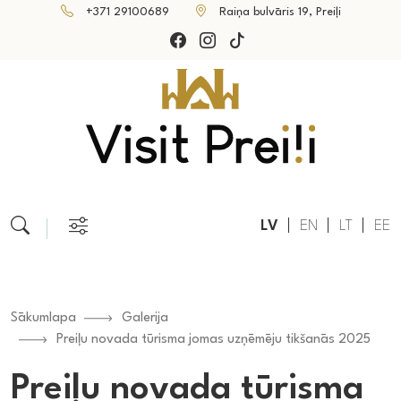
+371 29100689
Raiņa bulvāris 19, Preiļi
LV
EN
LT
EE
Sākumlapa
Galerija
Preiļu novada tūrisma jomas uzņēmēju tikšanās 2025
Preiļu novada tūrisma