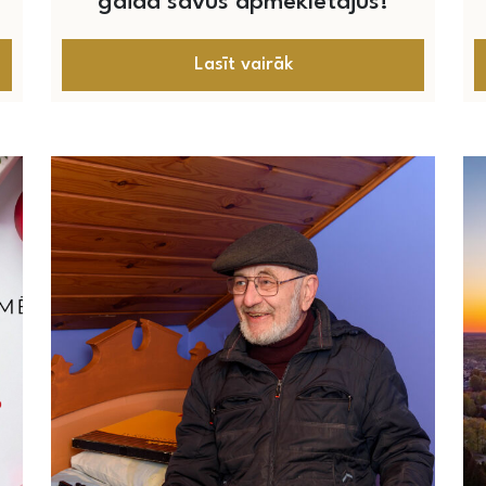
gaida savus apmeklētājus!
Lasīt vairāk