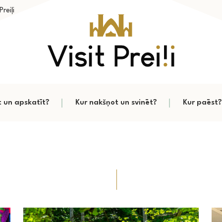
reiļi
t un apskatīt?
Kur nakšņot un svinēt?
Kur paēst?