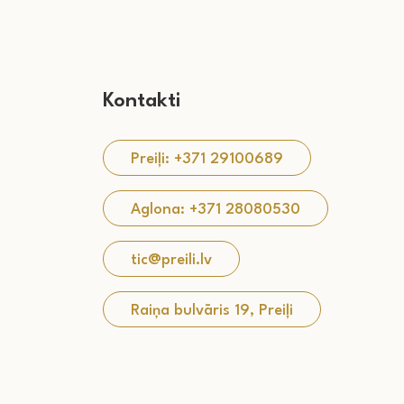
Kontakti
Preiļi: +371 29100689
Aglona: +371 28080530
tic@preili.lv
Raiņa bulvāris 19, Preiļi