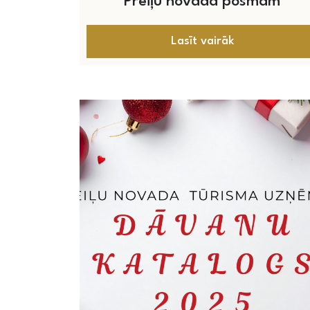
Preiļu novada posmam
Lasīt vairāk