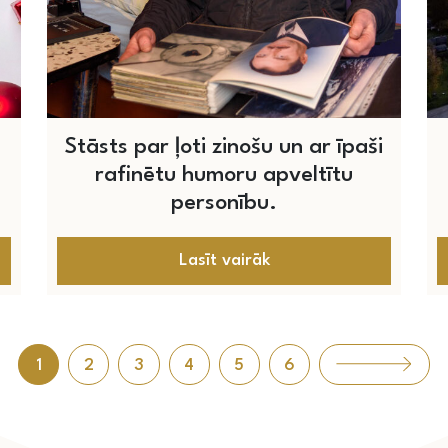
Stāsts par ļoti zinošu un ar īpaši
rafinētu humoru apveltītu
personību.
Lasīt vairāk
1
2
3
4
5
6