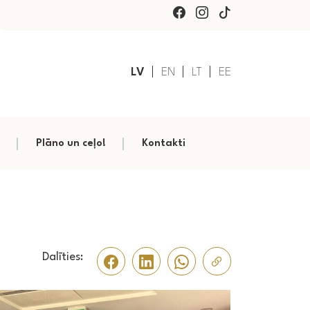
LV
EN
LT
EE
Plāno un ceļo!
Kontakti
Dalīties: