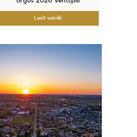
tirgus 2026 Ventspilī
Lasīt vairāk