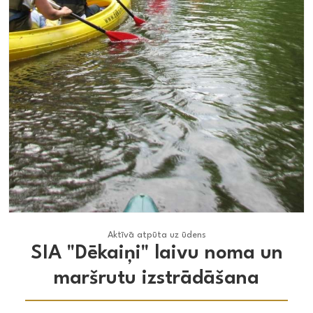
Aktīvā atpūta uz ūdens
Aktīvā atpūta uz ūdens
SIA "Dēkaiņi" laivu noma un
maršrutu izstrādāšana