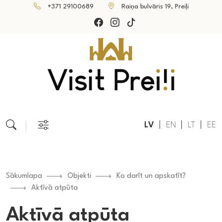
+371 29100689
Raiņa bulvāris 19, Preiļi
LV
EN
LT
EE
Sākumlapa
Objekti
Ko darīt un apskatīt?
Aktīvā atpūta
Aktīvā atpūta