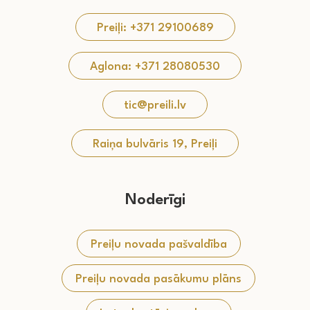
Preiļi: +371 29100689
Aglona: +371 28080530
tic@preili.lv
Raiņa bulvāris 19, Preiļi
Noderīgi
Preiļu novada pašvaldība
Preiļu novada pasākumu plāns