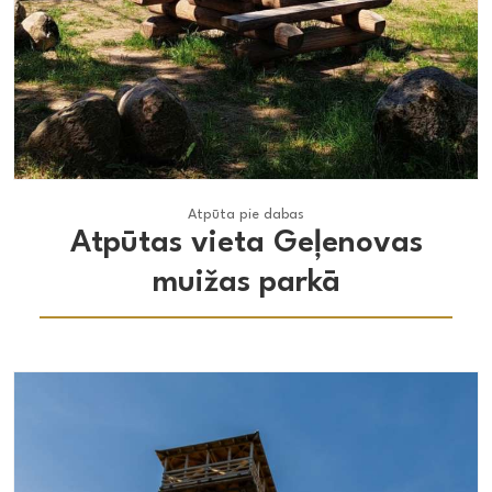
Atpūta pie dabas
Atpūta pie dabas
Atpūtas vieta Geļenovas
muižas parkā