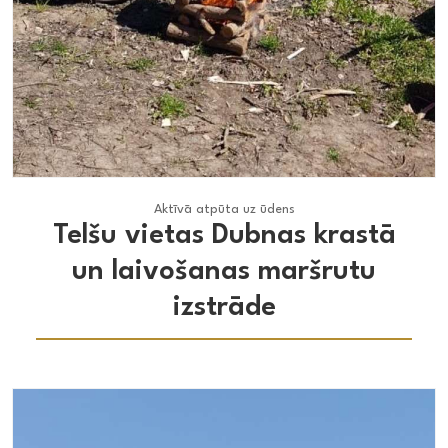
Aktīvā atpūta uz ūdens
Aktīvā atpūta uz ūdens
Telšu vietas Dubnas krastā
un laivošanas maršrutu
izstrāde