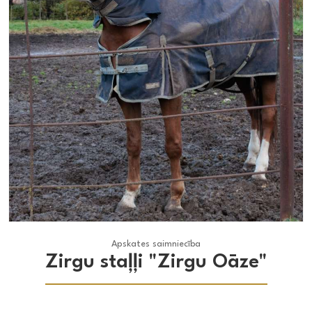
Apskates saimniecība
Apskates saimniecība
Zirgu staļļi "Zirgu Oāze"