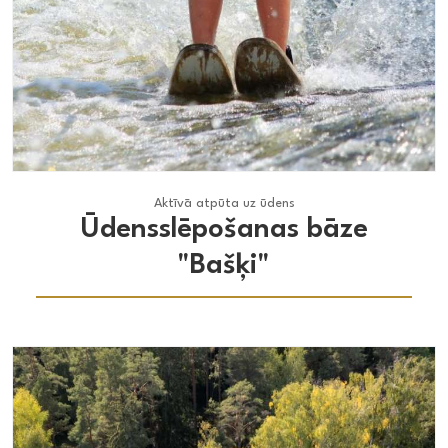
Aktīvā atpūta uz ūdens
Aktīvā atpūta uz ūdens
Ūdensslēpošanas bāze
"Bašķi"