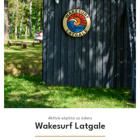
Aktīvā atpūta uz ūdens
Aktīvā atpūta uz ūdens
Wakesurf Latgale