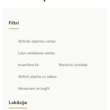
Filtri
Aktīvās atpūtas vietas
Laivu ielaišanas vietas
Inventāra īre
Maršrutu izstrāde
Aktīvā atpūta uz ūdens
Izbraucieni ar kuģīti
Lokācija