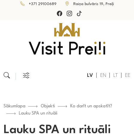
+371 29100689
Raiņa bulvāris 19, Preiļi
LV
EN
LT
EE
Sākumlapa
Objekti
Ko darīt un apskatīt?
Lauku SPA un rituāli
Lauku SPA un rituāli