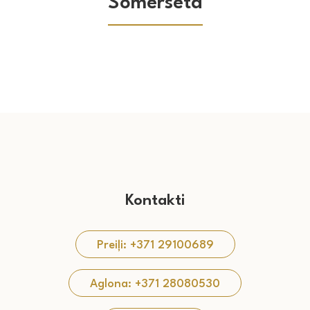
Somersēta
Kontakti
Preiļi: +371 29100689
Aglona: +371 28080530