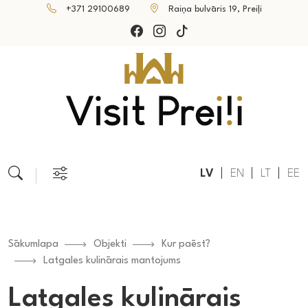
+371 29100689
Raiņa bulvāris 19, Preiļi
LV
EN
LT
EE
Sākumlapa
Objekti
Kur paēst?
Latgales kulinārais mantojums
Latgales kulinārais