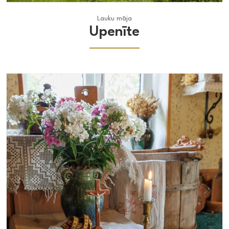
Lauku māja
Lauku māja
Upenīte