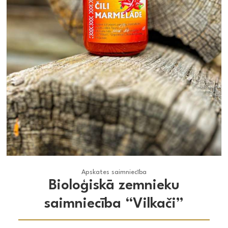
Apskates saimniecība
Apskates saimniecība
Bioloģiskā zemnieku
saimniecība “Vilkači”