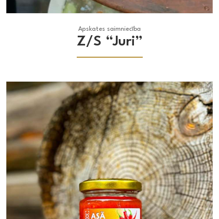
Apskates saimniecība
Apskates saimniecība
Z/S “Juri”