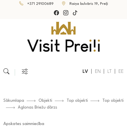
+371 29100689
Raiņa bulvāris 19, Preiļi
LV
EN
LT
EE
Sākumlapa
Objekti
Top objekti
Top objekti
Aglonas Briežu dārzs
Apskates saimniecība