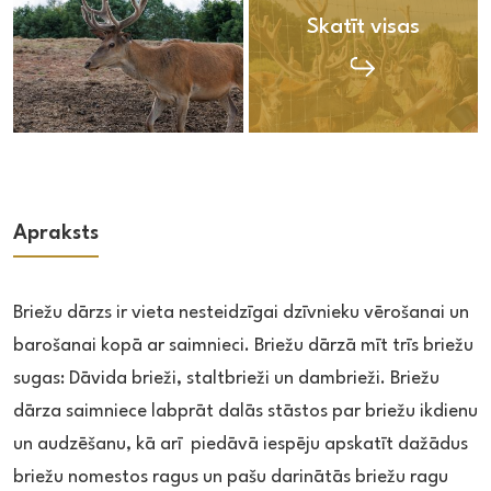
Skatīt visas
Apraksts
Briežu dārzs ir vieta nesteidzīgai dzīvnieku vērošanai un
barošanai kopā ar saimnieci. Briežu dārzā mīt trīs briežu
sugas: Dāvida brieži, staltbrieži un dambrieži. Briežu
dārza saimniece labprāt dalās stāstos par briežu ikdienu
un audzēšanu, kā arī piedāvā iespēju apskatīt dažādus
briežu nomestos ragus un pašu darinātās briežu ragu