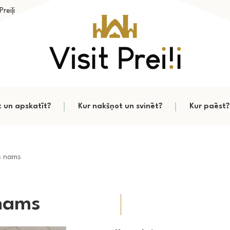
reiļi
t un apskatīt?
Kur nakšņot un svinēt?
Kur paēst?
s nams
 nams