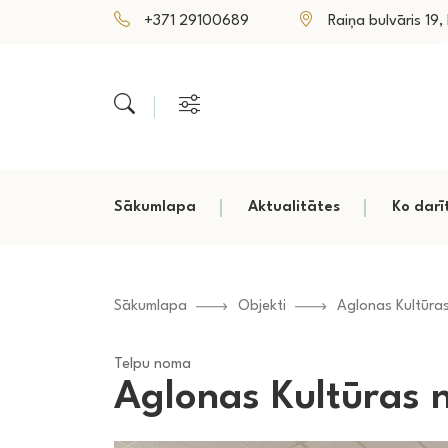
+371 29100689
Raiņa bulvāris 19, P
Sākumlapa
Aktualitātes
Ko darī
Sākumlapa
Objekti
Aglonas Kultūra
Telpu noma
Aglonas Kultūras