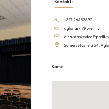
Kontakti
+371 26457692
aglonaskn@preili.lv
dina.staskevica@preili.l
Somersētas iela 34, Agl
Karte