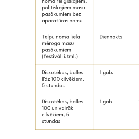
noma reliģiskajiem,
politiskajiem masu
pasākumiem bez
aparatūras nomu
Telpu noma liela
Diennakts
mēroga masu
pasākumiem
(festivāli i.tml.)
Diskotēkas, balles
1 gab.
līdz 100 cilvēkiem,
5 stundas
Diskotēkas, balles
1 gab
100 un vairāk
cilvēkiem, 5
stundas