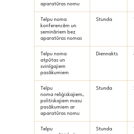
aparatūras nomu
Telpu noma
Stunda
konferencēm un
semināriem bez
aparatūras nomas
Telpu noma
Diennakts
atpūtas un
svinīgajiem
pasākumiem
Telpu
Stunda
noma reliģiskajiem,
politiskajiem masu
pasākumiem ar
aparatūras nomu
Telpu
Stunda