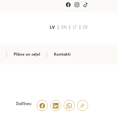
LV
EN
LT
EE
Plāno un ceļo!
Kontakti
Dalīties: