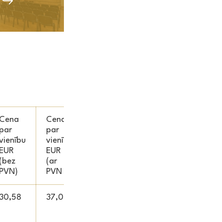
Cena
Cena
par
par
vienību
vienību
EUR
EUR
(bez
(ar
PVN)
PVN
30,58
37,00