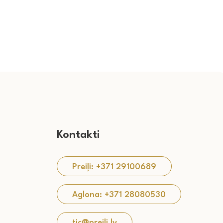
Kontakti
Preiļi: +371 29100689
Aglona: +371 28080530
tic@preili.lv