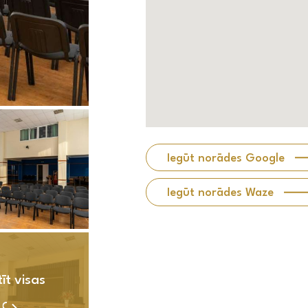
Iegūt norādes Google
Iegūt norādes Waze
īt visas