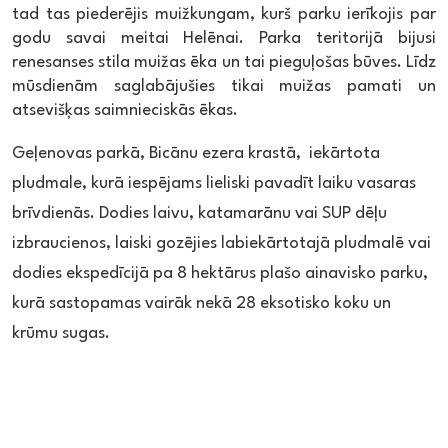
tad tas piederējis muižkungam, kurš parku ierīkojis par
godu savai meitai Helēnai. Parka teritorijā bijusi
renesanses stila muižas ēka un tai pieguļošas būves. Līdz
mūsdienām saglabājušies tikai muižas pamati un
atsevišķas saimnieciskās ēkas.
Geļenovas parkā, Bicānu ezera krastā, iekārtota
pludmale, kurā iespējams lieliski pavadīt laiku vasaras
brīvdienās. Dodies laivu, katamarānu vai SUP dēļu
izbraucienos, laiski gozējies labiekārtotajā pludmalē vai
dodies ekspedīcijā pa 8 hektārus plašo ainavisko parku,
kurā sastopamas vairāk nekā 28 eksotisko koku un
krūmu sugas.