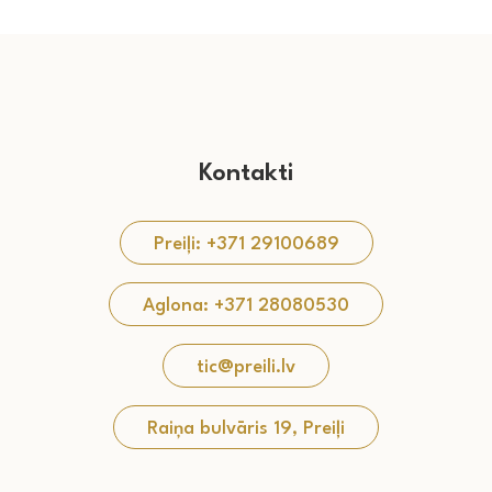
Kontakti
Preiļi: +371 29100689
Aglona: +371 28080530
tic@preili.lv
Raiņa bulvāris 19, Preiļi