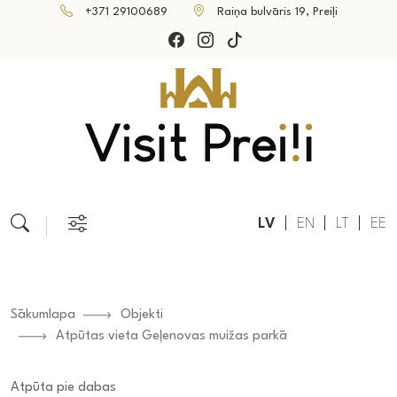
+371 29100689
Raiņa bulvāris 19, Preiļi
LV
EN
LT
EE
Sākumlapa
Objekti
Atpūtas vieta Geļenovas muižas parkā
Atpūta pie dabas