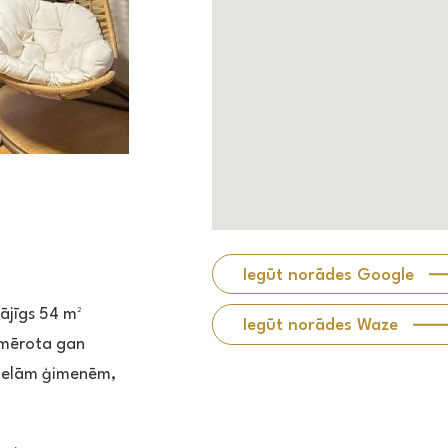
Iegūt norādes Google
ājīgs 54 m²
Iegūt norādes Waze
iemērota gan
lielām ģimenēm,