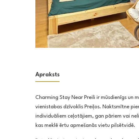
Apraksts
Charming Stay Near Preili ir mūsdienīgs un m
vienistabas dzīvoklis Preiļos. Naktsmītne p
individuāliem ceļotājiem, gan pāriem vai ne
kas meklē ērtu apmešanās vietu pilsētvidē.