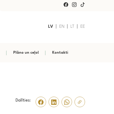
LV
EN
LT
EE
Plāno un ceļo!
Kontakti
Dalīties: