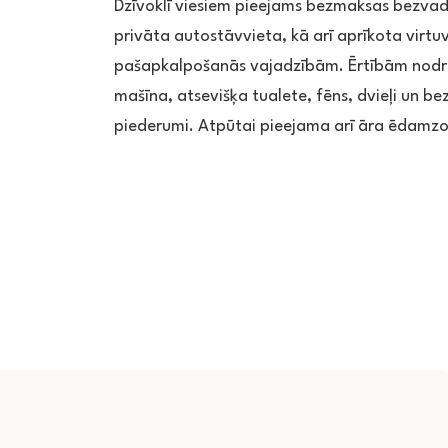
Dzīvoklī viesiem pieejams bezmaksas bezvad
privāta autostāvvieta, kā arī aprīkota virtu
pašapkalpošanās vajadzībām. Ērtībām nodr
mašīna, atsevišķa tualete, fēns, dvieļi un b
piederumi. Atpūtai pieejama arī āra ēdamz