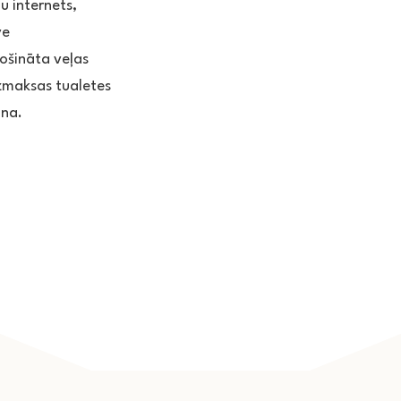
u internets,
ve
ošināta veļas
ezmaksas tualetes
ona.