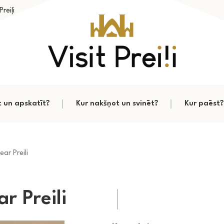
reiļi
t un apskatīt?
Kur nakšņot un svinēt?
Kur paēst?
ar Preili
r Preili