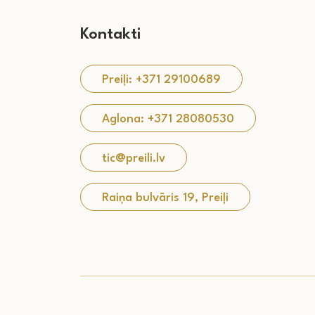
Kontakti
Preiļi: +371 29100689
Aglona: +371 28080530
tic@preili.lv
Raiņa bulvāris 19, Preiļi