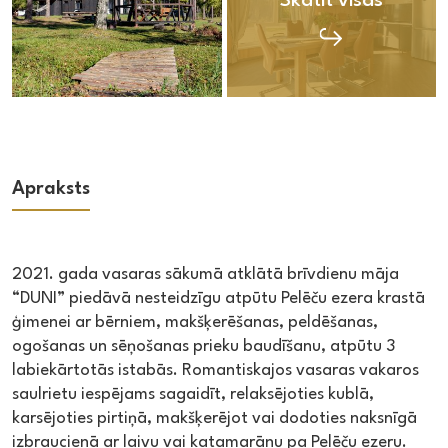
Skatīt visas
Apraksts
2021. gada vasaras sākumā atklātā brīvdienu māja
“DUNI” piedāvā nesteidzīgu atpūtu Pelēču ezera krastā
ģimenei ar bērniem, makšķerēšanas, peldēšanas,
ogošanas un sēņošanas prieku baudīšanu, atpūtu 3
labiekārtotās istabās. Romantiskajos vasaras vakaros
saulrietu iespējams sagaidīt, relaksējoties kublā,
karsējoties pirtiņā, makšķerējot vai dodoties naksnīgā
izbraucienā ar laivu vai katamarānu pa Pelēču ezeru.