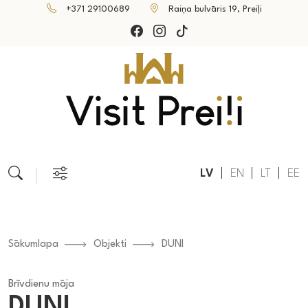
+371 29100689
Raiņa bulvāris 19, Preiļi
LV
EN
LT
EE
Sākumlapa
Objekti
DUNI
Brīvdienu māja
DUNI