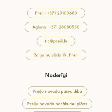
Preiļi: +371 29100689
Aglona: +371 28080530
tic@preili.lv
Raiņa bulvāris 19, Preiļi
Noderīgi
Preiļu novada pašvaldība
Preiļu novada pasākumu plāns