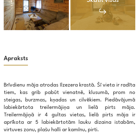
Skatīt visas
Apraksts
Brīvdienu māja atrodas Ilzezera krastā. Šī vieta ir radīta
tiem, kas grib pabūt vienatnē, klusumā, prom no
steigas, burzmas, kņadas un cilvēkiem. Piedāvājumā
labiekārtota treilermājiņa un lielā pirts māja.
Treilermājiņā ir 4 gultas vietas, lielā pirts māja ir
aprīkota ar 5 labiekārtotām lauku dizaina istabām,
virtuves zonu, plašu halli ar kamīnu, pirti.