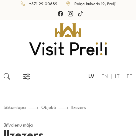
+371 29100689
Raiņa bulvāris 19, Preiļi
LV
EN
LT
EE
Sākumlapa
Objekti
Ilzezers
Brīvdienu māja
Ilzezers