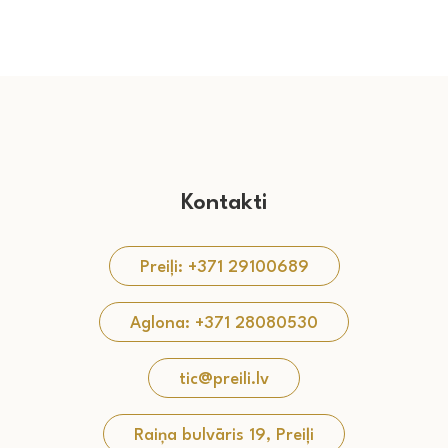
Kontakti
Preiļi: +371 29100689
Aglona: +371 28080530
tic@preili.lv
Raiņa bulvāris 19, Preiļi