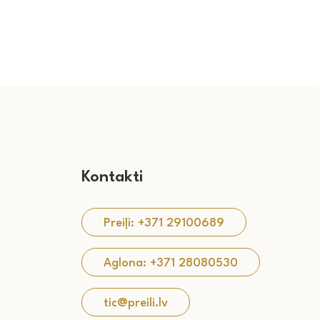
Kontakti
Preiļi: +371 29100689
Aglona: +371 28080530
tic@preili.lv