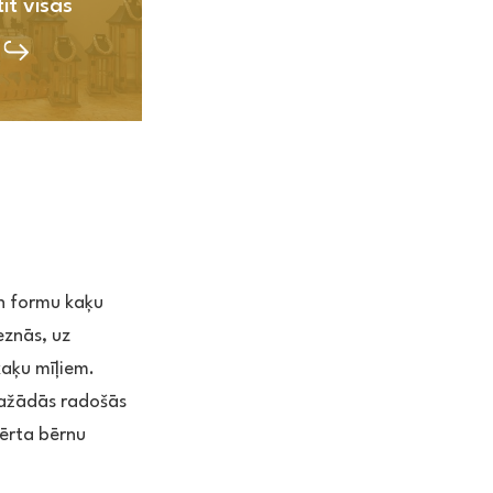
īt visas
n formu kaķu
leznās, uz
kaķu mīļiem.
dažādās radošās
 ērta bērnu