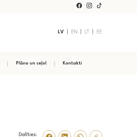
LV
EN
LT
EE
Plāno un ceļo!
Kontakti
Dalīties: