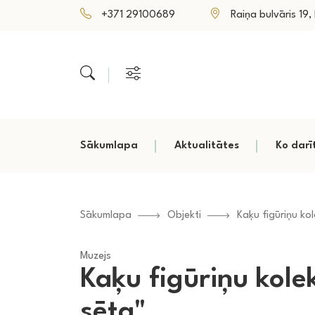
+371 29100689
Raiņa bulvāris 19, P
Sākumlapa
Aktualitātes
Ko darī
Sākumlapa
Objekti
Kaķu figūriņu kol
Muzejs
Kaķu figūriņu kole
sēta"