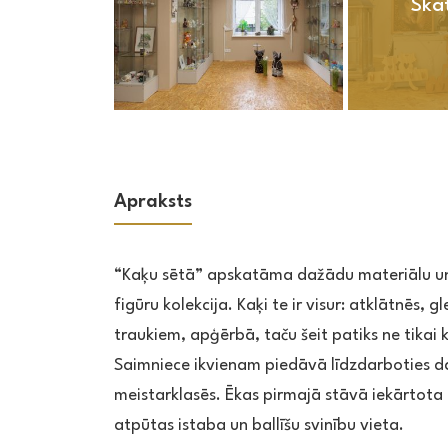
Skat
Apraksts
“Kaķu sētā” apskatāma dažādu materiālu u
figūru kolekcija. Kaķi te ir visur: atklātnēs, g
traukiem, apģērbā, taču šeit patiks ne tikai 
Saimniece ikvienam piedāvā līdzdarboties 
meistarklasēs. Ēkas pirmajā stāvā iekārtota
atpūtas istaba un ballīšu svinību vieta.