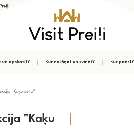
reiļi
t un apskatīt?
Kur nakšņot un svinēt?
Kur paēst?
ekcija "Kaķu sēta"
kcija "Kaķu