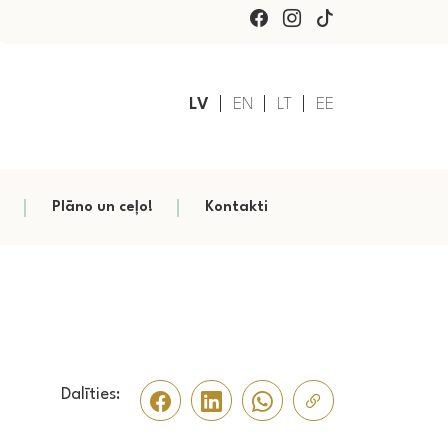
LV
EN
LT
EE
Plāno un ceļo!
Kontakti
Dalīties: