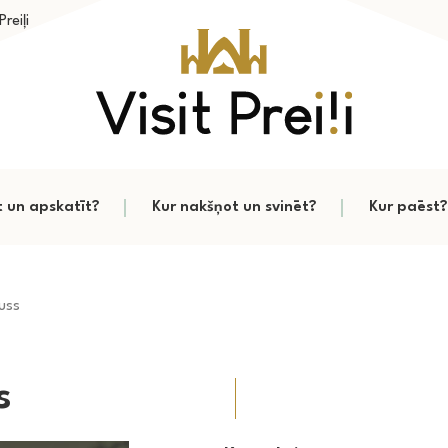
reiļi
t un apskatīt?
Kur nakšņot un svinēt?
Kur paēst?
uss
s