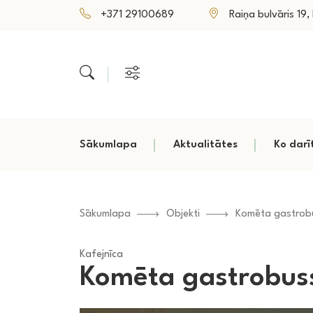
+371 29100689
Raiņa bulvāris 19, P
Sākumlapa
Aktualitātes
Ko darī
Sākumlapa
Objekti
Komēta gastrob
Kafejnīca
Komēta gastrobus