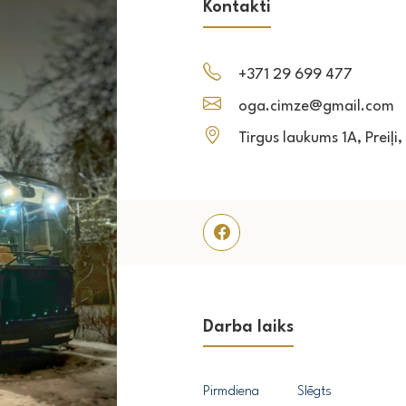
Kontakti
+371 29 699 477
oga.cimze@gmail.com
Tirgus laukums 1A, Preiļi
Darba laiks
Pirmdiena
Slēgts