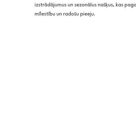
izstrādājumus un sezonālus našķus, kas paga
mīlestību un radošu pieeju.