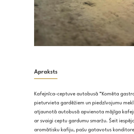
Apraksts
Kafejnīca-ceptuve autobusā “Komēta gastrob
pieturvieta gardēžiem un piedzīvojumu mekl
atjaunotā autobusā apvienota mājīga kafej
ar svaigi ceptu gardumu smaržu. Šeit iespē
aromātisku kafiju, pašu gatavotus konditore