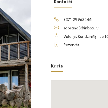
Kontakti
+371 29963446
soprano3@inbox.lv
Valaiņi, Kundzinišķi, Lei
Rezervēt
Karte