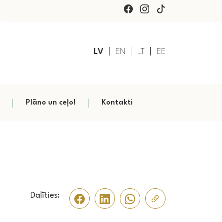
LV
EN
LT
EE
Plāno un ceļo!
Kontakti
Dalīties: