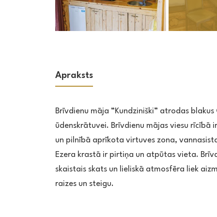
Apraksts
Brīvdienu māja “Kundziniški” atrodas blakus 
ūdenskrātuvei. Brīvdienu mājas viesu rīcībā i
un pilnībā aprīkota virtuves zona, vannasist
Ezera krastā ir pirtiņa un atpūtas vieta. Brī
skaistais skats un lieliskā atmosfēra liek aizm
raizes un steigu.