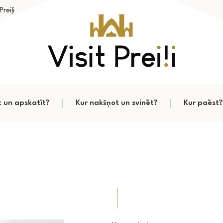
reiļi
t un apskatīt?
Kur nakšņot un svinēt?
Kur paēst?