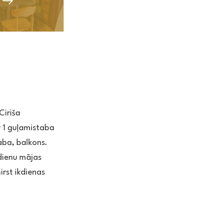
Ciriša
r 1 guļamistaba
aba, balkons.
vdienu mājas
irst ikdienas