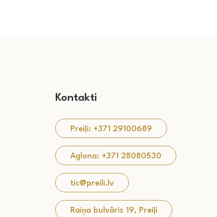
Kontakti
Preiļi: +371 29100689
Aglona: +371 28080530
tic@preili.lv
Raiņa bulvāris 19, Preiļi