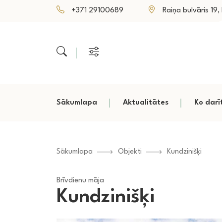
+371 29100689
Raiņa bulvāris 19, P
Sākumlapa
Aktualitātes
Ko darī
Sākumlapa
Objekti
Kundzinišķi
Brīvdienu māja
Kundzinišķi