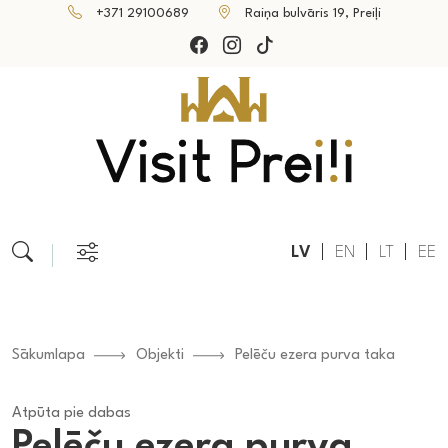
+371 29100689
Raiņa bulvāris 19, Preiļi
LV
EN
LT
EE
Sākumlapa
Objekti
Pelēču ezera purva taka
Atpūta pie dabas
Pelēču ezera purva