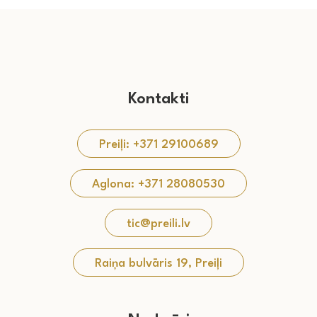
Kontakti
Preiļi: +371 29100689
Aglona: +371 28080530
tic@preili.lv
Raiņa bulvāris 19, Preiļi