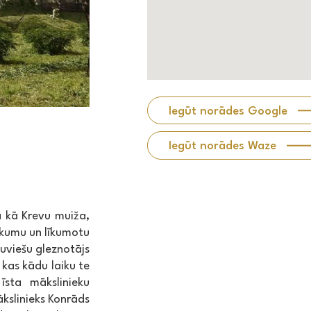
Iegūt norādes Google
Iegūt norādes Waze
a kā Krevu muiža,
ukumu un līkumotu
tuviešu gleznotājs
 kas kādu laiku te
 īsta mākslinieku
kslinieks Konrāds