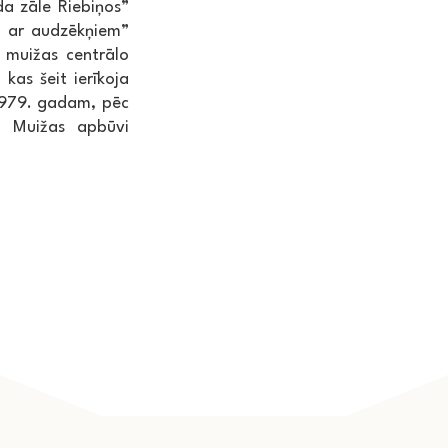
rda zāle Riebiņos”
ja ar audzēkņiem”
 muižas centrālo
kas šeit ierīkoja
 1979. gadam, pēc
. Muižas apbūvi