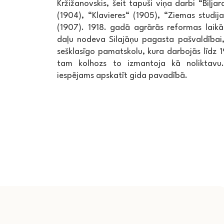
Kržižanovskis, šeit tapuši viņa darbi “Biļja
(1904), “Klavieres“ (1905), “Ziemas studi
(1907). 1918. gadā agrārās reformas laikā
daļu nodeva Silajāņu pagasta pašvaldībai, 
sešklasīgo pamatskolu, kura darbojās līdz
tam kolhozs to izmantoja kā noliktavu
iespējams apskatīt gida pavadībā.