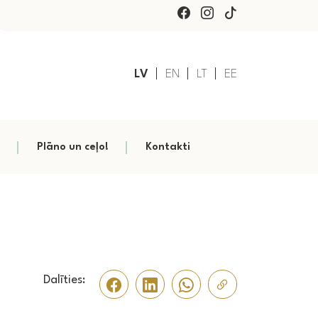
LV
EN
LT
EE
Plāno un ceļo!
Kontakti
Dalīties: