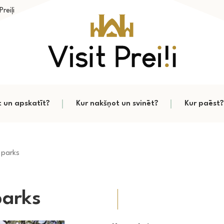
reiļi
t un apskatīt?
Kur nakšņot un svinēt?
Kur paēst?
 parks
parks