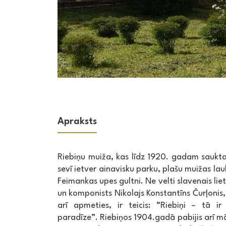
Apraksts
Riebiņu muiža, kas līdz 1920. gadam saukt
sevī ietver ainavisku parku, plašu muižas la
Feimankas upes gultni. Ne velti slavenais lie
un komponists Nikolajs Konstantīns Čurļonis,
arī apmeties, ir teicis: “Riebiņi – tā ir
paradīze”. Riebiņos 1904.gadā pabijis arī mā