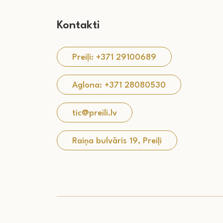
Kontakti
Preiļi: +371 29100689
Aglona: +371 28080530
tic@preili.lv
Raiņa bulvāris 19, Preiļi