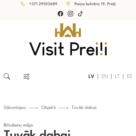
+371 29100689
Raiņa bulvāris 19, Preiļi
LV
EN
LT
EE
Sākumlapa
Objekti
Tuvāk dabai
Brīvdienu māja
Tuvāk dabai