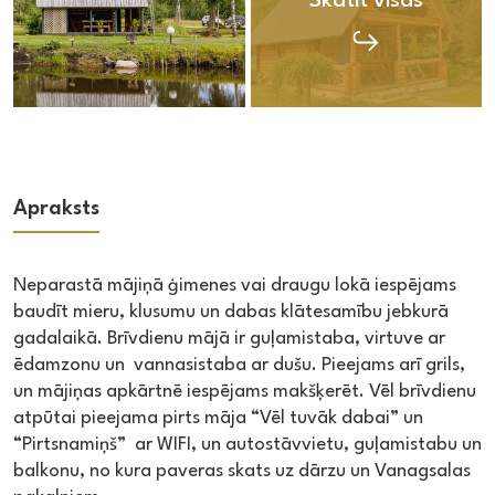
Skatīt visas
Apraksts
Neparastā mājiņā ģimenes vai draugu lokā iespējams
baudīt mieru, klusumu un dabas klātesamību jebkurā
gadalaikā. Brīvdienu mājā ir guļamistaba, virtuve ar
ēdamzonu un vannasistaba ar dušu. Pieejams arī grils,
un mājiņas apkārtnē iespējams makšķerēt. Vēl brīvdienu
atpūtai pieejama pirts māja “Vēl tuvāk dabai” un
“Pirtsnamiņš” ar WIFI, un autostāvvietu, guļamistabu un
balkonu, no kura paveras skats uz dārzu un Vanagsalas