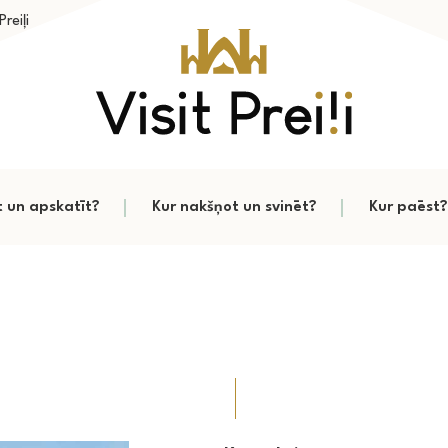
reiļi
t un apskatīt?
Kur nakšņot un svinēt?
Kur paēst?