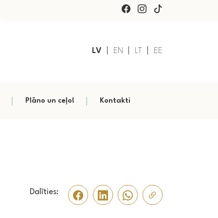
LV
EN
LT
EE
Plāno un ceļo!
Kontakti
Dalīties: