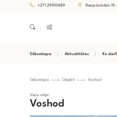
+371 29100689
Raiņa bulvāris 19, P
Sākumlapa
Aktualitātes
Ko darī
Sākumlapa
Objekti
Voshod
Viesu māja
Voshod