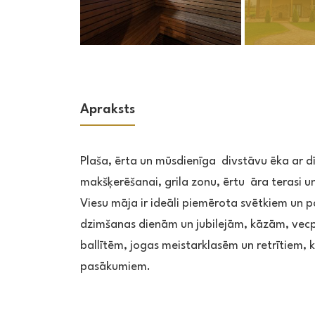
Apraksts
Plaša, ērta un mūsdienīga divstāvu ēka ar dī
makšķerēšanai, grila zonu, ērtu āra terasi un 
Viesu māja ir ideāli piemērota svētkiem un
dzimšanas dienām un jubilejām, kāzām, vecp
ballītēm, jogas meistarklasēm un retrītiem, 
pasākumiem.