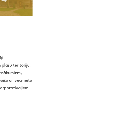
ķi
plašu teritoriju.
 pasākumiem,
uišu un vecmeitu
korporatīvajiem