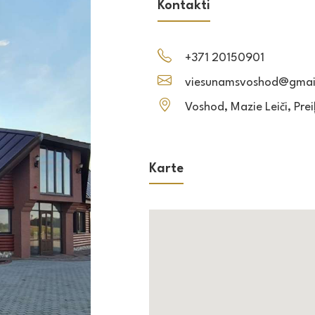
Kontakti
+371 20150901
viesunamsvoshod@gmai
Voshod, Mazie Leiči, Prei
Karte