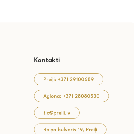
Kontakti
Preiļi: +371 29100689
Aglona: +371 28080530
tic@preili.lv
Raiņa bulvāris 19, Preiļi