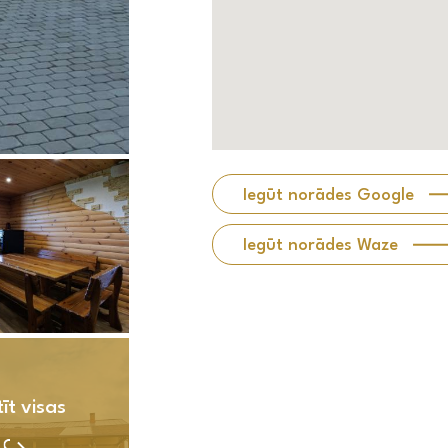
Iegūt norādes Google
Iegūt norādes Waze
īt visas